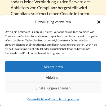
sodass keine Verbindung zu den Servern des
Anbieters von Complianz hergestellt wird.
Complianz speichert einen Cookie in Ihrem
Browser, um Ihnen die erteilten
Einwilligung verwalten
Einwilligungen bzw. deren Widerruf zuordnen
zu können. Die so erfassten Daten werden
Um dir ein optimales Erlebnis zu bieten, verwenden wir Technologien wie
Cookies, um Geräteinformationen zu speichern und/oder darauf zuzugreifen.
gespeichert, bis Sie uns zur Löschung
Wenn du diesen Technologien zustimmst, können wir Daten wie das
auffordern, den Complianz-Cookie selbst
Surfverhalten oder eindeutige IDs auf dieser Website verarbeiten. Wenn du
löschen oder der Zweck für die
deine Einwilligung nicht erteilst oder zurückziehst, können bestimmte
Merkmale und Funktionen beeinträchtigt werden.
Datenspeicherung entfällt. Zwingende
gesetzliche Aufbewahrungspflichten bleiben
unberührt.
Akzeptieren
Der Einsatz von Complianz erfolgt, um die
Ablehnen
gesetzlich vorgeschriebenen Einwilligungen
Einstellungen ansehen
für den Einsatz von Cookies einzuholen.
Rechtsgrundlage hierfür ist Art. 6 Abs. 1 lit. c
Cookie-Richtlinie
Datenschutz
Impressum
DSGVO.