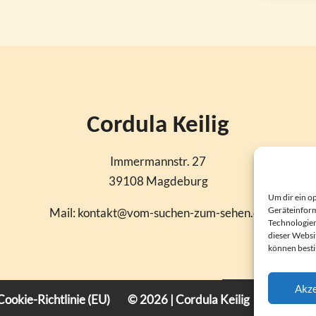
Cordula Keilig
Immermannstr. 27
39108 Magdeburg
Um dir ein o
Geräteinform
Mail: kontakt@vom-suchen-zum-sehen.de
Technologien
dieser Websit
können best
Akze
Cookie-Richtlinie (EU)
© 2026 | Cordula Keilig